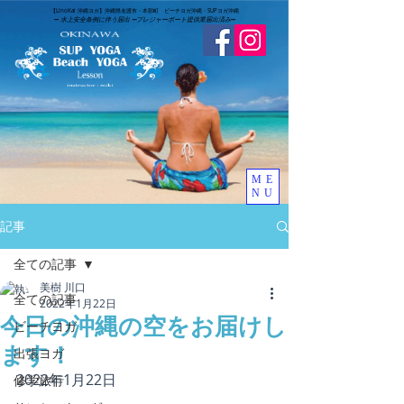
​【LinoKai 沖縄ヨガ】沖縄県名護市・本部町 ビーチヨガ沖縄・SUPヨガ沖縄
➖
水上安全条例に伴う届出 ➖
​プレジャーボート提供業届出済み
➖
ME
NU
記事
全ての記事
美樹 川口
全ての記事
2022年1月22日
今日の沖縄の空をお届けし
ビーチヨガ
ます！
出張ヨガ
2022年1月22日
修学旅行