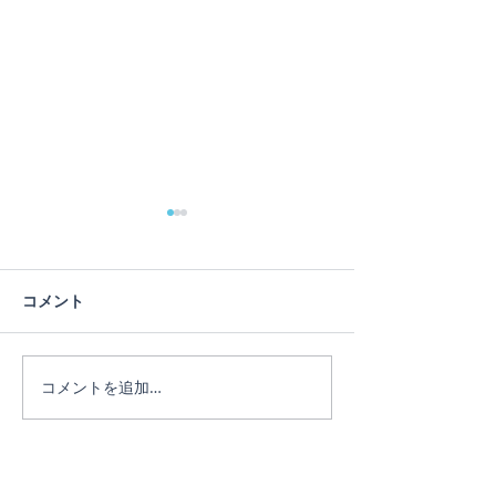
蓮の花
コメント
ヨガは人生のメ
コメントを追加…