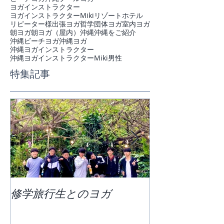
ヨガインストラクター
ヨガインストラクターMiki
リゾートホテル
リピーター様
出張ヨガ
哲学
団体ヨガ
室内ヨガ
朝ヨガ
朝ヨガ（屋内）
沖縄
沖縄をご紹介
沖縄ビーチヨガ
沖縄ヨガ
沖縄ヨガインストラクター
沖縄ヨガインストラクターMiki
男性
特集記事
修学旅行生とのヨガ
団体ビーチヨ