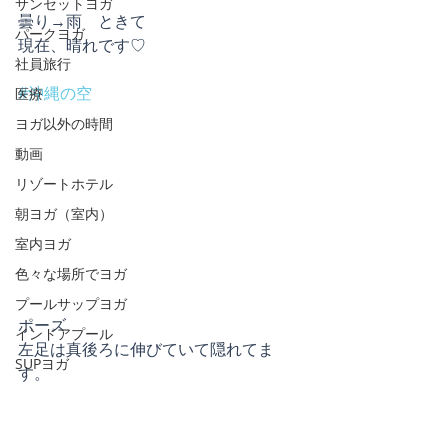
サンセットヨガ
曇り→雨　ときて
パークヨガ
現在、晴れです♡
社員旅行
#沖縄の空
医療
ヨガ以外の時間
動画
リゾートホテル
朝ヨガ（室内）
室内ヨガ
色々な場所でヨガ
プールサップヨガ
ポーズ
インドアプール
左足は真後ろに伸びていて隠れてま
SUPヨガ
す。