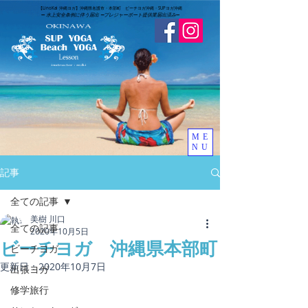
​【LinoKai 沖縄ヨガ】沖縄県名護市・本部町 ビーチヨガ沖縄・SUPヨガ沖縄
➖
水上安全条例に伴う届出 ➖
​プレジャーボート提供業届出済み
➖
ME
NU
記事
全ての記事
美樹 川口
全ての記事
2020年10月5日
ビーチヨガ 沖縄県本部町
ビーチヨガ
更新日：
2020年10月7日
出張ヨガ
修学旅行