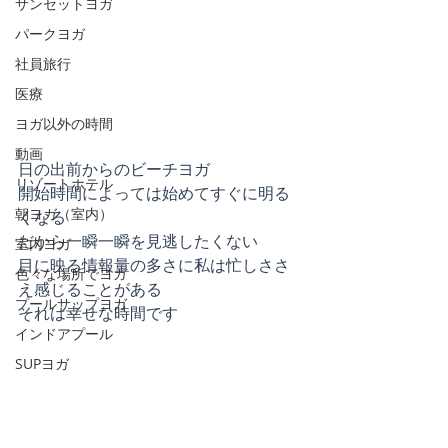
サンセットヨガ
パークヨガ
社員旅行
医療
ヨガ以外の時間
動画
日の出前からのビーチヨガ
リゾートホテル
開始時間によっては始めてすぐに明る
朝ヨガ（室内）
くなる
だから一瞬一瞬を見逃したくない
室内ヨガ
目に映る情報量の多さに私は忙しささ
色々な場所でヨガ
え感じることがある
プールサップヨガ
それは幸せな時間です
インドアプール
SUPヨガ