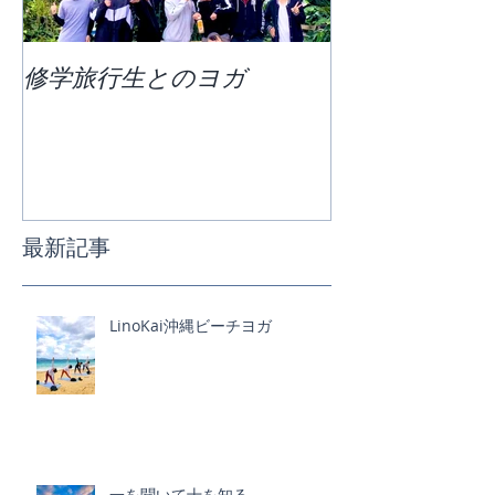
修学旅行生とのヨガ
団体ビーチヨ
最新記事
LinoKai沖縄ビーチヨガ
一を聞いて十を知る