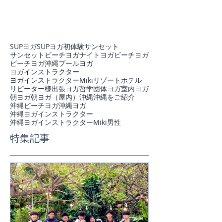
SUPヨガ
SUPヨガ初体験
サンセット
サンセットビーチヨガ
ナイトヨガ
ビーチヨガ
ビーチヨガ沖縄
プール
ヨガ
ヨガインストラクター
ヨガインストラクターMiki
リゾートホテル
リピーター様
出張ヨガ
哲学
団体ヨガ
室内ヨガ
朝ヨガ
朝ヨガ（屋内）
沖縄
沖縄をご紹介
沖縄ビーチヨガ
沖縄ヨガ
沖縄ヨガインストラクター
沖縄ヨガインストラクターMiki
男性
特集記事