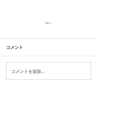
蓮の花
コメント
ヨガは人生のメ
コメントを追加…