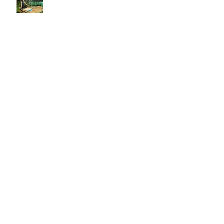
ビーチヨガで身体をほぐす
解剖学・脳科学でヨガ（医療従事
者）
アーカイブ
2025年3月
（1）
1件の記事
2025年2月
（3）
3件の記事
2024年12月
（3）
3件の記事