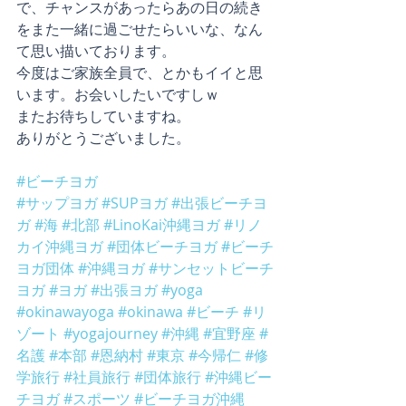
で、チャンスがあったらあの日の続き
をまた一緒に過ごせたらいいな、なん
て思い描いております。
今度はご家族全員で、とかもイイと思
います。お会いしたいですしｗ
またお待ちしていますね。
ありがとうございました。
#ビーチヨガ
#サップヨガ
#SUPヨガ
#出張ビーチヨ
ガ
#海
#北部
#LinoKai沖縄ヨガ
#リノ
カイ沖縄ヨガ
#団体ビーチヨガ
#ビーチ
ヨガ団体
#沖縄ヨガ
#サンセットビーチ
ヨガ
#ヨガ
#出張ヨガ
#yoga
#okinawayoga
#okinawa
#ビーチ
#リ
ゾート
#yogajourney
#沖縄
#宜野座
#
名護
#本部
#恩納村
#東京
#今帰仁
#修
学旅行
#社員旅行
#団体旅行
#沖縄ビー
チヨガ
#スポーツ
#ビーチヨガ沖縄