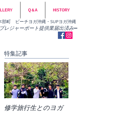
LLERY
Q＆A
HISTORY
市・本部町 ビーチヨガ沖縄・SUPヨガ沖縄
​プレジャーボート提供業届出済み
➖
特集記事
修学旅行生とのヨガ
団体ビーチヨガ