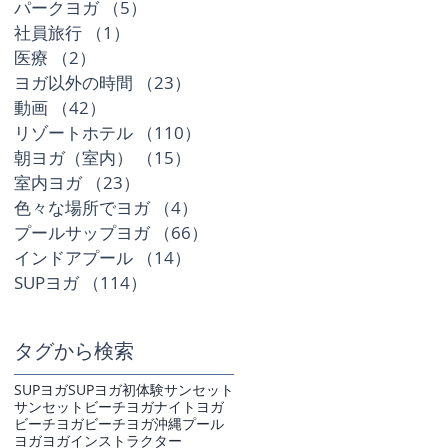
パークヨガ
（5）
5件の記事
社員旅行
（1）
1件の記事
医療
（2）
2件の記事
ヨガ以外の時間
（23）
23件の記事
動画
（42）
42件の記事
リゾートホテル
（110）
110件の記事
朝ヨガ（室内）
（15）
15件の記事
室内ヨガ
（23）
23件の記事
色々な場所でヨガ
（4）
4件の記事
プールサップヨガ
（66）
66件の記事
インドアプール
（14）
14件の記事
SUPヨガ
（114）
114件の記事
タグから検索
SUPヨガ
SUPヨガ初体験
サンセット
サンセットビーチヨガ
ナイトヨガ
ビーチヨガ
ビーチヨガ沖縄
プール
ヨガ
ヨガインストラクター