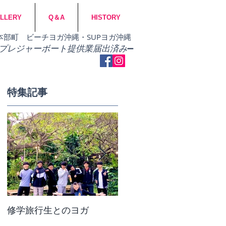
LLERY
Q＆A
HISTORY
市・本部町 ビーチヨガ沖縄・SUPヨガ沖縄
​プレジャーボート提供業届出済み
➖
特集記事
修学旅行生とのヨガ
団体ビーチヨガ