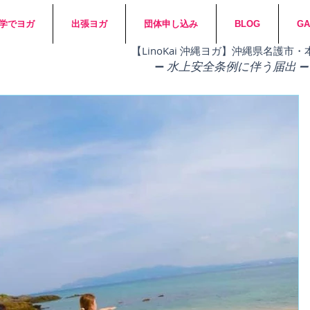
学でヨガ
出張ヨガ
団体申し込み
BLOG
GA
​【LinoKai 沖縄ヨガ】沖縄県名護
➖
水上安全条例に伴う届出 ➖