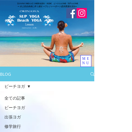
​【LinoKai 沖縄ヨガ】沖縄県名護市・本部町 ビーチヨガ沖縄・SUPヨガ沖縄
➖
水上安全条例に伴う届出 ➖
​プレジャーボート提供業届出済み
➖
ME
NU
BLOG
ビーチヨガ
全ての記事
ビーチヨガ
出張ヨガ
修学旅行