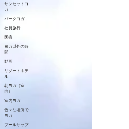
サンセットヨ
ガ
パークヨガ
社員旅行
医療
ヨガ以外の時
間
動画
リゾートホテ
ル
朝ヨガ（室
内）
室内ヨガ
色々な場所で
ヨガ
プールサップ